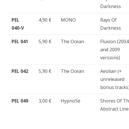
Darkness
PEL
4,90 €
MONO
Rays Of
040-V
Darkness
PEL 041
5,90 €
The Ocean
Fluxion (2004
and 2009
versions)
PEL 042
5,90 €
The Ocean
Aeolian (+
unreleased
bonus tracks
PEL 049
3,00 €
Hypno5e
Shores Of T
Abstract Line