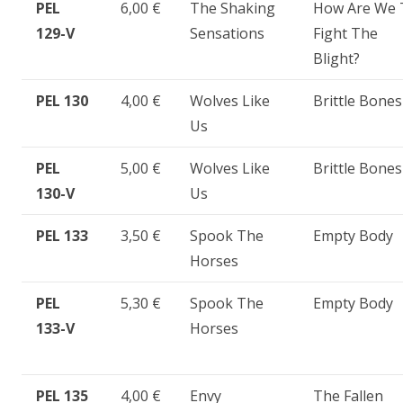
PEL
6,00 €
The Shaking
How Are We 
129-V
Sensations
Fight The
Blight?
PEL 130
4,00 €
Wolves Like
Brittle Bones
Us
PEL
5,00 €
Wolves Like
Brittle Bones
130-V
Us
PEL 133
3,50 €
Spook The
Empty Body
Horses
PEL
5,30 €
Spook The
Empty Body
133-V
Horses
PEL 135
4,00 €
Envy
The Fallen