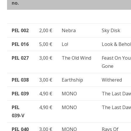
no.
PEL 002
2,00 €
Nebra
Sky Disk
PEL 016
5,00 €
Lo!
Look & Beho
PEL 027
3,00 €
The Old Wind
Feast On You
Gone
PEL 038
3,00 €
Earthship
Withered
PEL 039
4,90 €
MONO
The Last Da
PEL
4,90 €
MONO
The Last Da
039-V
PEL 040
3,00 €
MONO
Rays Of