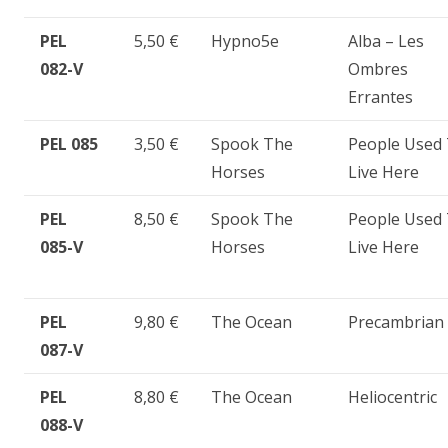
PEL
5,50 €
Hypno5e
Alba – Les
082-V
Ombres
Errantes
PEL 085
3,50 €
Spook The
People Used
Horses
Live Here
PEL
8,50 €
Spook The
People Used
085-V
Horses
Live Here
PEL
9,80 €
The Ocean
Precambrian
087-V
PEL
8,80 €
The Ocean
Heliocentric
088-V