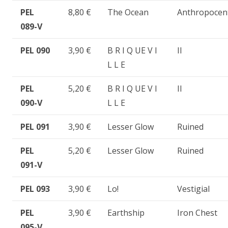
PEL
8,80 €
The Ocean
Anthropocent
089-V
PEL 090
3,90 €
B R I Q UE V I
II
L L E
PEL
5,20 €
B R I Q UE V I
II
090-V
L L E
PEL 091
3,90 €
Lesser Glow
Ruined
PEL
5,20 €
Lesser Glow
Ruined
091-V
PEL 093
3,90 €
Lo!
Vestigial
PEL
3,90 €
Earthship
Iron Chest
095-V