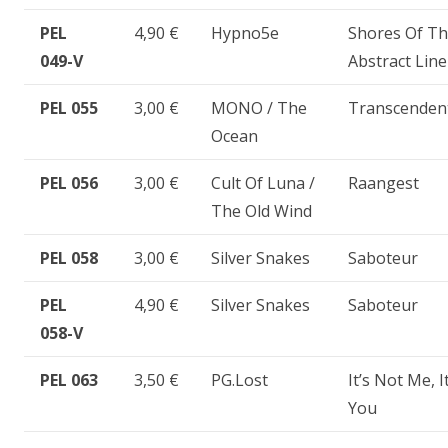
PEL
4,90 €
Hypno5e
Shores Of T
049-V
Abstract Line
PEL 055
3,00 €
MONO / The
Transcenden
Ocean
PEL 056
3,00 €
Cult Of Luna /
Raangest
The Old Wind
PEL 058
3,00 €
Silver Snakes
Saboteur
PEL
4,90 €
Silver Snakes
Saboteur
058-V
PEL 063
3,50 €
PG.Lost
It’s Not Me, It
You