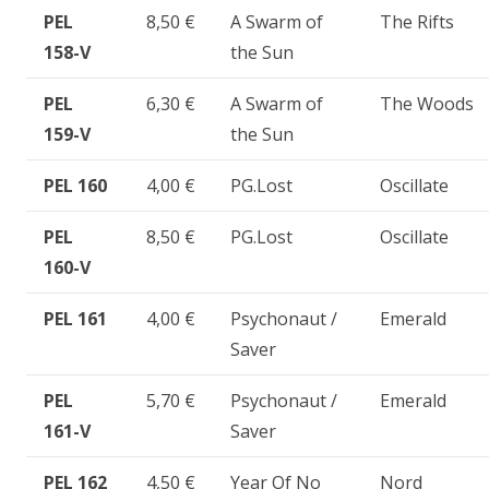
PEL
8,50 €
A Swarm of
The Rifts
158-V
the Sun
PEL
6,30 €
A Swarm of
The Woods
159-V
the Sun
PEL 160
4,00 €
PG.Lost
Oscillate
PEL
8,50 €
PG.Lost
Oscillate
160-V
PEL 161
4,00 €
Psychonaut /
Emerald
Saver
PEL
5,70 €
Psychonaut /
Emerald
161-V
Saver
PEL 162
4,50 €
Year Of No
Nord