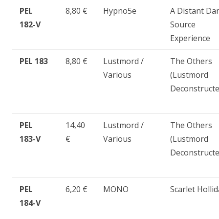
PEL
8,80 €
Hypno5e
A Distant Da
182-V
Source
Experience
PEL 183
8,80 €
Lustmord /
The Others
Various
(Lustmord
Deconstructe
PEL
14,40
Lustmord /
The Others
183-V
€
Various
(Lustmord
Deconstructe
PEL
6,20 €
MONO
Scarlet Holli
184-V