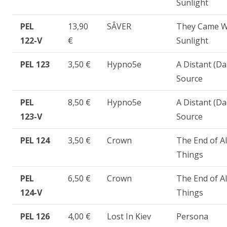
Sunlight
PEL
13,90
SÂVER
They Came W
122-V
€
Sunlight
PEL 123
3,50 €
Hypno5e
A Distant (Da
Source
PEL
8,50 €
Hypno5e
A Distant (Da
123-V
Source
PEL 124
3,50 €
Crown
The End of Al
Things
PEL
6,50 €
Crown
The End of Al
124-V
Things
PEL 126
4,00 €
Lost In Kiev
Persona