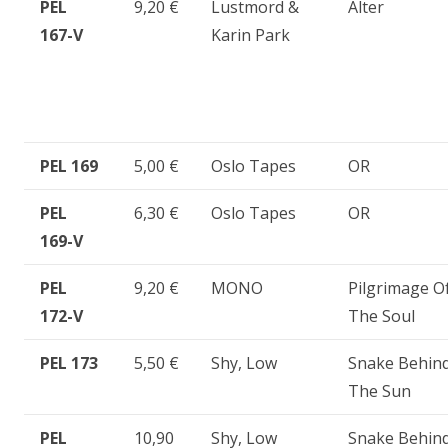
PEL
9,20 €
Lustmord &
Alter
167-V
Karin Park
PEL 169
5,00 €
Oslo Tapes
OR
PEL
6,30 €
Oslo Tapes
OR
169-V
PEL
9,20 €
MONO
Pilgrimage O
172-V
The Soul
PEL 173
5,50 €
Shy, Low
Snake Behin
The Sun
PEL
10,90
Shy, Low
Snake Behin