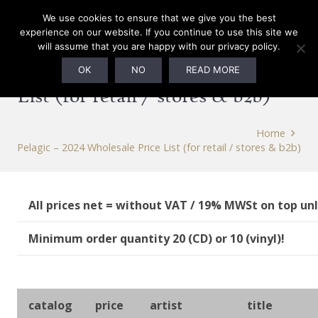
0
We use cookies to ensure that we give you the best
experience on our website. If you continue to use this site we
will assume that you are happy with our privacy policy.
Pelagic – 2024 Wholesale Price
OK
NO
READ MORE
List (for retail / stores & b2b)
Home
Pelagic – 2024 Wholesale Price List (for retail / stores & b2b)
All prices net = without VAT / 19% MWSt on top un
Minimum order quantity 20 (CD) or 10 (vinyl)!
catalog
price
artist
title