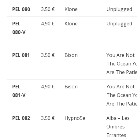
PEL 080
3,50 €
Klone
Unplugged
PEL
4,90 €
Klone
Unplugged
080-V
PEL 081
3,50 €
Bison
You Are Not
The Ocean Y
Are The Pati
PEL
4,90 €
Bison
You Are Not
081-V
The Ocean Y
Are The Pati
PEL 082
3,50 €
Hypno5e
Alba – Les
Ombres
Errantes