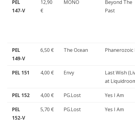
PEL
12,90
MONO
Beyond The
147-V
€
Past
PEL
6,50 €
The Ocean
Phanerozoic 
149-V
PEL 151
4,00 €
Envy
Last Wish (Li
at Liquidroo
PEL 152
4,00 €
PG.Lost
Yes I Am
PEL
5,70 €
PG.Lost
Yes I Am
152-V