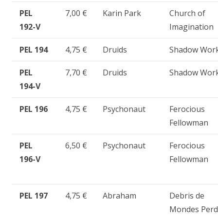
PEL
7,00 €
Karin Park
Church of
192-V
Imagination
PEL 194
4,75 €
Druids
Shadow Wor
PEL
7,70 €
Druids
Shadow Wor
194-V
PEL 196
4,75 €
Psychonaut
Ferocious
Fellowman
PEL
6,50 €
Psychonaut
Ferocious
196-V
Fellowman
PEL 197
4,75 €
Abraham
Debris de
Mondes Perd