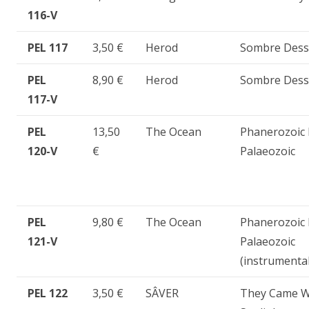
116-V
PEL 117
3,50 €
Herod
Sombre Dess
PEL
8,90 €
Herod
Sombre Dess
117-V
PEL
13,50
The Ocean
Phanerozoic I
120-V
€
Palaeozoic
PEL
9,80 €
The Ocean
Phanerozoic I
121-V
Palaeozoic
(instrumental
PEL 122
3,50 €
SÂVER
They Came W